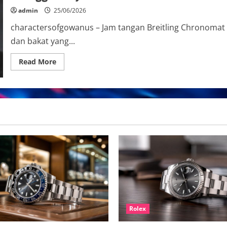
Lebih
Tipis
admin
25/06/2026
dan
Mewah
charactersofgowanus – Jam tangan Breitling Chronomat 
dan bakat yang...
Read
Read More
more
about
Jam
Tangan
Breitling
Chronomat
B01
42
Terbaru
2026:
Spesifikasi,
Harga,
dan
Keunggulannya
Rolex