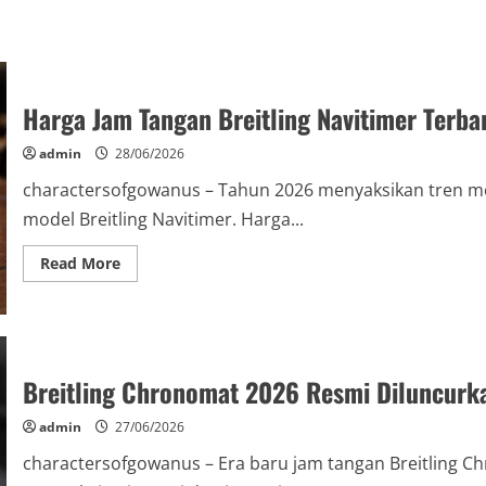
Harga Jam Tangan Breitling Navitimer Terb
admin
28/06/2026
charactersofgowanus – Tahun 2026 menyaksikan tren me
model Breitling Navitimer. Harga...
Read
Read More
more
about
Harga
Jam
Tangan
Breitling
Navitimer
Breitling Chronomat 2026 Resmi Diluncurk
Terbaru
2026:
Panduan
admin
27/06/2026
Memilih
Model
Terbaik
charactersofgowanus – Era baru jam tangan Breitling 