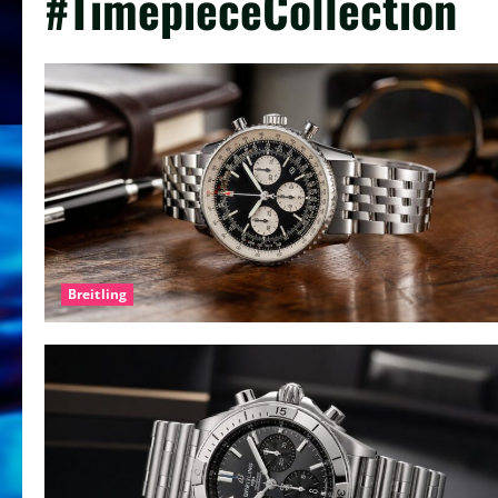
#TimepieceCollection
Breitling