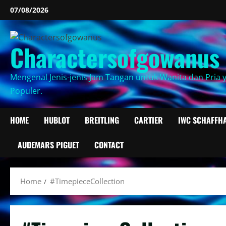
Skip
07/08/2026
to
content
Charactersofgowanus
Mengenal Jenis-jenis Jam Tangan untuk Wanita dan Pria 
Populer.
HOME
HUBLOT
BREITLING
CARTIER
IWC SCHAFFH
AUDEMARS PIGUET
CONTACT
Home
#TimepieceCollection