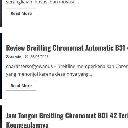
serangkaian inovasi dan inovasi....
Read
Read More
more
about
Breitling
Chronomat
2026
Resmi
Diluncurkan:
Review Breitling Chronomat Automatic B31 
Perubahan
Pada
Generasi
admin
26/06/2026
Sebelumnya
charactersofgowanus – Breitling memperkenalkan Chro
yang menonjol karena desainnya yang...
Read
Read More
more
about
Review
Breitling
Chronomat
Automatic
Jam Tangan Breitling Chronomat B01 42 Terb
B31
40
2026:
Keunggulannya
Desain