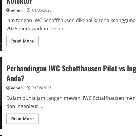
Kolektor
Inovasi
Terbaru
Dalam
admin
01/06/2026
Jam
Mewah
Jam tangan IWC Schaffhausen dikenal karena keanggunan 
Swiss
2026 menawarkan desain...
Read
Read More
more
about
Daftar
Jam
Tangan
Perbandingan IWC Schaffhausen Pilot vs In
IWC
Schaffhausen
Limited
Anda?
Edition
2026
yang
admin
31/05/2026
Wajib
Dimiliki
Dalam dunia jam tangan mewah, IWC Schaffhausen mena
untuk
Kolektor
dan Ingenieur....
Read
Read More
more
about
Perbandingan
IWC