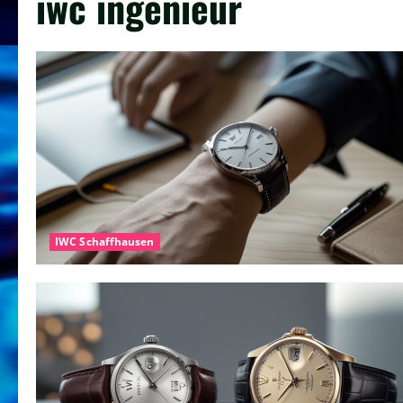
iwc ingenieur
IWC Schaffhausen