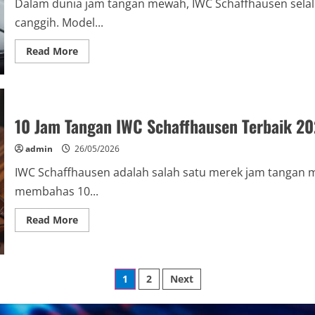
Dalam dunia jam tangan mewah, IWC Schaffhausen selalu
Diketahui
canggih. Model...
Read
Read More
more
about
Review
IWC
Schaffhausen
Pilot’s
Watch
10 Jam Tangan IWC Schaffhausen Terbaik 20
2026:
Desain
Mewah
admin
26/05/2026
dan
Inovasi
IWC Schaffhausen adalah salah satu merek jam tangan 
Teknologi
Canggih
membahas 10...
Read
Read More
more
about
10
Jam
Tangan
Posts
IWC
1
2
Next
Schaffhausen
Terbaik
pagination
2026