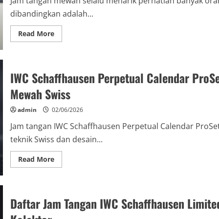
Jam tangan mewah selalu menarik perhatian banyak oran
dan
Trik
dibandingkan adalah...
Penting
Read
Read More
more
about
Trend
Jam
Tangan
IWC Schaffhausen Perpetual Calendar ProSe
Luxury
2026:
Analisis
Mewah Swiss
Keunggulan
IWC
Schaffhausen
admin
02/06/2026
Dibanding
Rolex
Jam tangan IWC Schaffhausen Perpetual Calendar ProS
teknik Swiss dan desain...
Read
Read More
more
about
IWC
Schaffhausen
Perpetual
Daftar Jam Tangan IWC Schaffhausen Limited
Calendar
ProSet
2026: