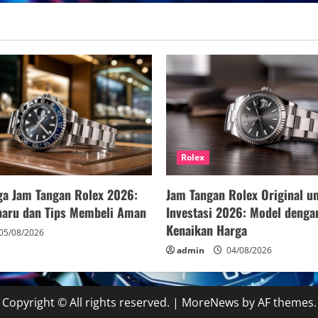
untuk
Kolektor
Luxury
Watch
Rolex
ga Jam Tangan Rolex 2026:
Jam Tangan Rolex Original u
rbaru dan Tips Membeli Aman
Investasi 2026: Model denga
Kenaikan Harga
05/08/2026
admin
04/08/2026
Copyright © All rights reserved.
|
MoreNews
by AF themes.