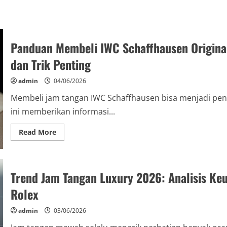
Panduan Membeli IWC Schaffhausen Origina
dan Trik Penting
admin
04/06/2026
Membeli jam tangan IWC Schaffhausen bisa menjadi pe
ini memberikan informasi...
Read
Read More
more
about
Panduan
Membeli
IWC
Trend Jam Tangan Luxury 2026: Analisis Ke
Schaffhausen
Original
2026
Rolex
untuk
Pemula
dan
admin
03/06/2026
Kolektor:
Tips