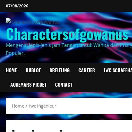
Skip
07/08/2026
to
content
Charactersofgowanus
Mengenal Jenis-jenis Jam Tangan untuk Wanita dan Pria 
Populer.
HOME
HUBLOT
BREITLING
CARTIER
IWC SCHAFFH
AUDEMARS PIGUET
CONTACT
Home
iwc ingenieur