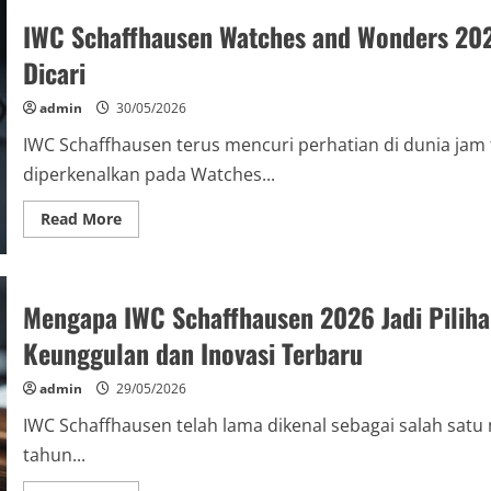
Schaffhausen
IWC Schaffhausen Watches and Wonders 2026
Pilot
vs
Ingenieur
Dicari
2026:
Mana
yang
admin
30/05/2026
Terbaik
untuk
IWC Schaffhausen terus mencuri perhatian di dunia jam
Anda?
diperkenalkan pada Watches...
Read
Read More
more
about
IWC
Schaffhausen
Watches
Mengapa IWC Schaffhausen 2026 Jadi Piliha
and
Wonders
2026:
Keunggulan dan Inovasi Terbaru
Menjelajahi
Koleksi
Baru
admin
29/05/2026
yang
Paling
IWC Schaffhausen telah lama dikenal sebagai salah satu
Dicari
tahun...