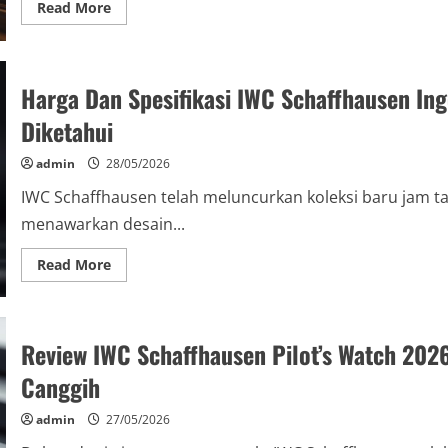
Read
Read More
more
about
Mengapa
IWC
Schaffhausen
Harga Dan Spesifikasi IWC Schaffhausen In
2026
Jadi
Pilihan
Diketahui
Pecinta
Jam
Tangan
admin
28/05/2026
Premium?
Analisis
IWC Schaffhausen telah meluncurkan koleksi baru jam ta
Keunggulan
dan
menawarkan desain...
Inovasi
Terbaru
Read
Read More
more
about
Harga
Dan
Spesifikasi
Review IWC Schaffhausen Pilot’s Watch 202
IWC
Schaffhausen
Ingenieur
Canggih
Terbaru
Tahun
2026
admin
27/05/2026
yang
Perlu